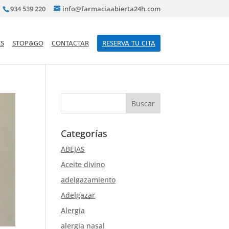
934 539 220
info@farmaciaabierta24h.com
S
STOP&GO
CONTACTAR
RESERVA TU CITA
Categorías
ABEJAS
Aceite divino
adelgazamiento
Adelgazar
Alergia
alergia nasal