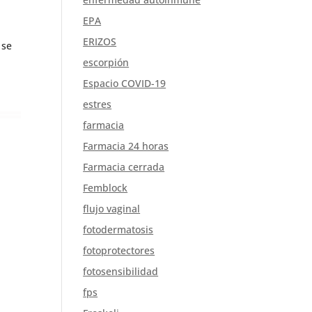
EPA
ERIZOS
 se
escorpión
Espacio COVID-19
estres
farmacia
Farmacia 24 horas
Farmacia cerrada
Femblock
flujo vaginal
fotodermatosis
fotoprotectores
fotosensibilidad
fps