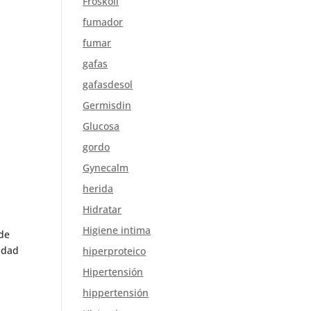
Froskoli
fumador
fumar
gafas
gafasdesol
Germisdin
Glucosa
gordo
Gynecalm
herida
Hidratar
Higiene intima
 de
idad
hiperproteico
Hipertensión
hippertensión