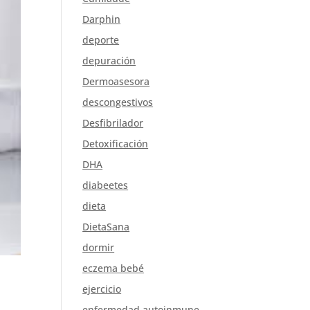
Darphin
deporte
depuración
Dermoasesora
descongestivos
Desfibrilador
Detoxificación
DHA
diabeetes
dieta
DietaSana
dormir
eczema bebé
ejercicio
enfermedad autoinmune