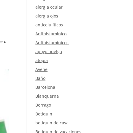
alergia ocular
alergia ojos
anticelulíticos
Antihistaminico
te o
Antihistaminicos
apoyo huelga
atopia
Avene
Baño
Barcelona
Blanquerna
Borrago
Botiquin
botiquin de casa
Botiquin de vacaciones