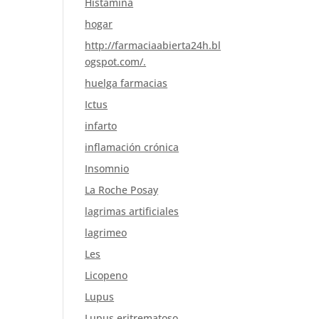
Histamina
hogar
http://farmaciaabierta24h.bl
ogspot.com/.
huelga farmacias
Ictus
infarto
inflamación crónica
Insomnio
La Roche Posay
lagrimas artificiales
lagrimeo
Les
Licopeno
Lupus
Lupus eritrematoso