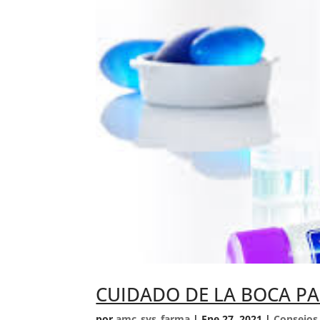
CUIDADO DE LA BOCA PA
por
amc_sys_farma
|
Ene 27, 2021
|
Consejos