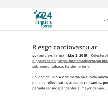
INI
Riesgo cardiovascular
por
amc_sys_farma
|
Mar 2, 2015
|
Colesterol
hippertensión
,
http://farmaciaabierta24h.bl
sobrepeso
,
tabaco
,
tensión arterial
Calidad de vidaLa vida media ha subido mucho
pone de relieve varios aspectos relevantes, p
permita ser independentes el mayor tiempo...