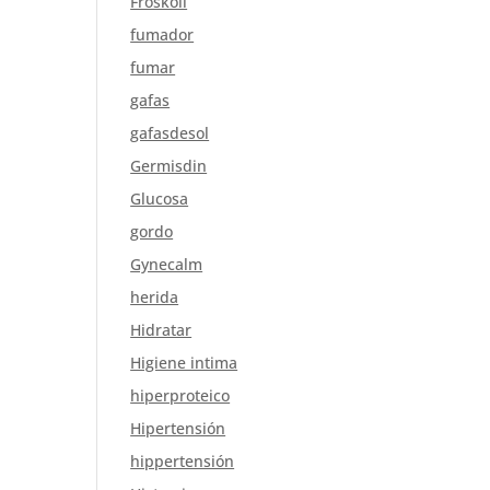
Froskoli
fumador
fumar
gafas
gafasdesol
Germisdin
Glucosa
gordo
Gynecalm
herida
Hidratar
Higiene intima
hiperproteico
Hipertensión
hippertensión