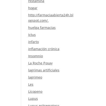
Histamina
hogar
http://farmaciaabierta24h.bl
ogspot.com/.
huelga farmacias
Ictus
infarto
inflamación crónica
Insomnio
La Roche Posay
lagrimas artificiales
lagrimeo
Les
Licopeno
Lupus
Lupus eritrematoso