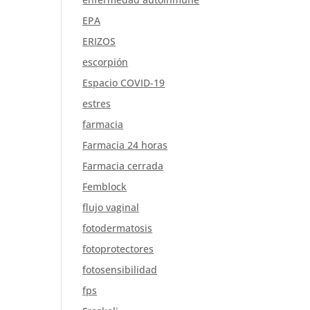
EPA
ERIZOS
escorpión
Espacio COVID-19
estres
farmacia
Farmacia 24 horas
Farmacia cerrada
Femblock
flujo vaginal
fotodermatosis
fotoprotectores
fotosensibilidad
fps