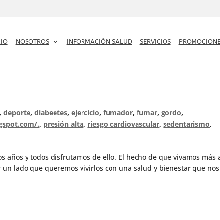
CIO
NOSOTROS
INFORMACIÓN SALUD
SERVICIOS
PROMOCIONE
,
deporte
,
diabeetes
,
ejercicio
,
fumador
,
fumar
,
gordo
,
ogspot.com/.
,
presión alta
,
riesgo cardiovascular
,
sedentarismo
,
s años y todos disfrutamos de ello. El hecho de que vivamos más 
or un lado que queremos vivirlos con una salud y bienestar que nos