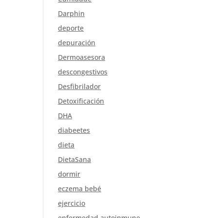
Darphin
deporte
depuración
Dermoasesora
descongestivos
Desfibrilador
Detoxificación
DHA
diabeetes
dieta
DietaSana
dormir
eczema bebé
ejercicio
enfermedad autoinmune