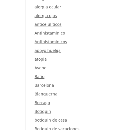
alergia ocular
alergia ojos
anticelulíticos
Antihistaminico
Antihistaminicos
apoyo huelga
atopia
Avene
Baño
Barcelona
Blanquerna
Borrago
Botiquin
botiquin de casa
Botiquin de vacaciones