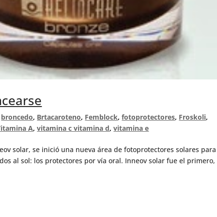
ncearse
,
broncedo
,
Brtacaroteno
,
Femblock
,
fotoprotectores
,
Froskoli
,
Vitamina A
,
vitamina c vitamina d
,
vitamina e
ov solar, se inició una nueva área de fotoprotectores solares para
os al sol: los protectores por vía oral. Inneov solar fue el primero,