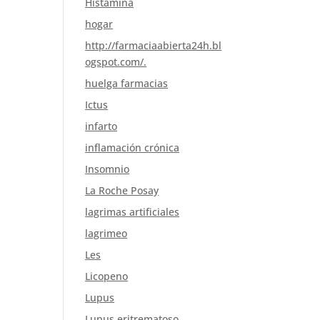
Histamina
hogar
http://farmaciaabierta24h.bl
ogspot.com/.
huelga farmacias
Ictus
infarto
inflamación crónica
Insomnio
La Roche Posay
lagrimas artificiales
lagrimeo
Les
Licopeno
Lupus
Lupus eritrematoso