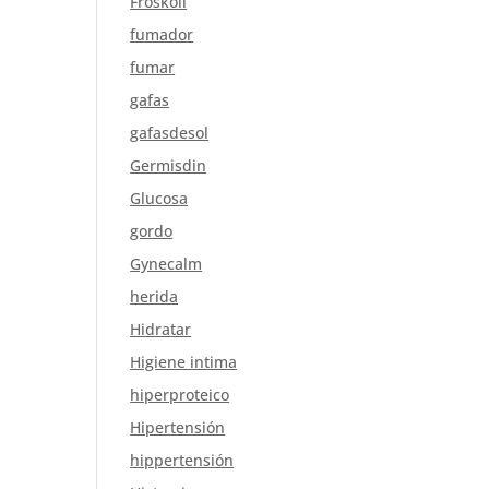
Froskoli
fumador
fumar
gafas
gafasdesol
Germisdin
Glucosa
gordo
Gynecalm
herida
Hidratar
Higiene intima
hiperproteico
Hipertensión
hippertensión