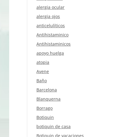
alergia ocular
alergia ojos
anticelulíticos
Antihistaminico
Antihistaminicos
apoyo huelga
atopia
Avene
Baño
Barcelona
Blanquerna
Borrago
Botiquin
botiquin de casa
Botiquin de vacaciones