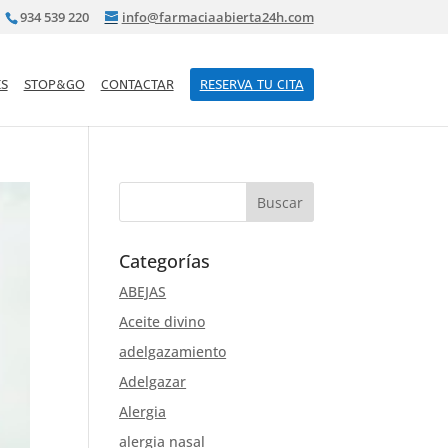
934 539 220
info@farmaciaabierta24h.com
S
STOP&GO
CONTACTAR
RESERVA TU CITA
Categorías
ABEJAS
Aceite divino
adelgazamiento
Adelgazar
Alergia
alergia nasal