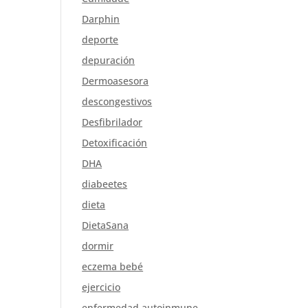
Darphin
deporte
depuración
Dermoasesora
descongestivos
Desfibrilador
Detoxificación
DHA
diabeetes
dieta
DietaSana
dormir
eczema bebé
ejercicio
enfermedad autoinmune