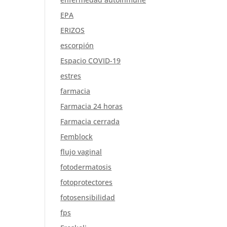
EPA
ERIZOS
escorpión
Espacio COVID-19
estres
farmacia
Farmacia 24 horas
Farmacia cerrada
Femblock
flujo vaginal
fotodermatosis
fotoprotectores
fotosensibilidad
fps