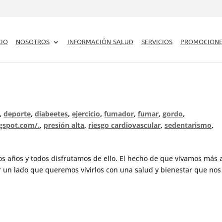
CIO
NOSOTROS
INFORMACIÓN SALUD
SERVICIOS
PROMOCIONE
,
deporte
,
diabeetes
,
ejercicio
,
fumador
,
fumar
,
gordo
,
ogspot.com/.
,
presión alta
,
riesgo cardiovascular
,
sedentarismo
,
s años y todos disfrutamos de ello. El hecho de que vivamos más 
or un lado que queremos vivirlos con una salud y bienestar que nos