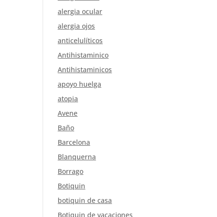
alergia ocular
alergia ojos
anticelulíticos
Antihistaminico
Antihistaminicos
apoyo huelga
atopia
Avene
Baño
Barcelona
Blanquerna
Borrago
Botiquin
botiquin de casa
Botiquin de vacaciones