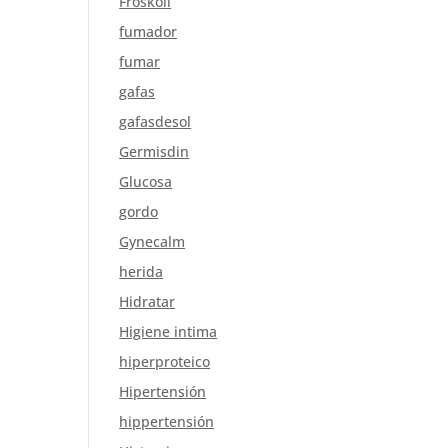
Froskoli
fumador
fumar
gafas
gafasdesol
Germisdin
Glucosa
gordo
Gynecalm
herida
Hidratar
Higiene intima
hiperproteico
Hipertensión
hippertensión