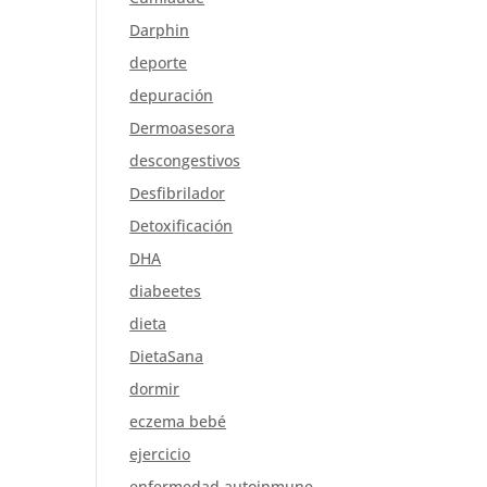
Darphin
deporte
depuración
Dermoasesora
descongestivos
Desfibrilador
Detoxificación
DHA
diabeetes
dieta
DietaSana
dormir
eczema bebé
ejercicio
enfermedad autoinmune