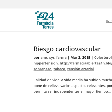
INI
Riesgo cardiovascular
por
amc_sys_farma
|
Mar 2, 2015
|
Colesterol
hippertensión
,
http://farmaciaabierta24h.bl
sobrepeso
,
tabaco
,
tensión arterial
Calidad de vidaLa vida media ha subido mucho
pone de relieve varios aspectos relevantes, p
permita ser independentes el mayor tiempo...