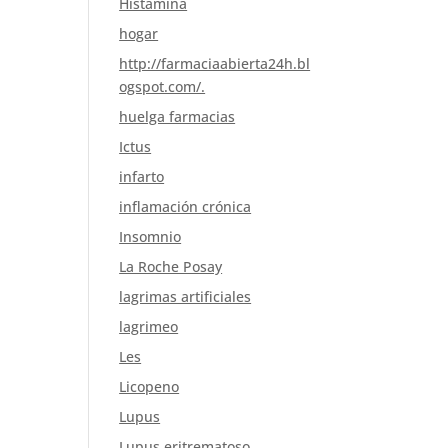
Histamina
hogar
http://farmaciaabierta24h.bl
ogspot.com/.
huelga farmacias
Ictus
infarto
inflamación crónica
Insomnio
La Roche Posay
lagrimas artificiales
lagrimeo
Les
Licopeno
Lupus
Lupus eritrematoso