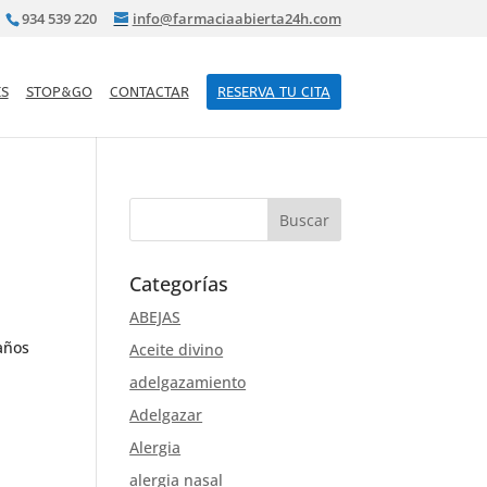
934 539 220
info@farmaciaabierta24h.com
S
STOP&GO
CONTACTAR
RESERVA TU CITA
Categorías
ABEJAS
años
Aceite divino
adelgazamiento
Adelgazar
Alergia
alergia nasal