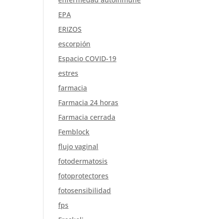
EPA
ERIZOS
escorpión
Espacio COVID-19
estres
farmacia
Farmacia 24 horas
Farmacia cerrada
Femblock
flujo vaginal
fotodermatosis
fotoprotectores
fotosensibilidad
fps